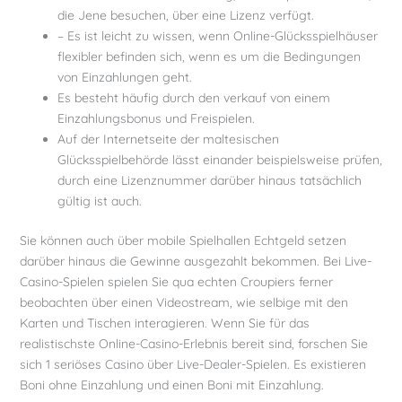
die Jene besuchen, über eine Lizenz verfügt.
– Es ist leicht zu wissen, wenn Online-Glücksspielhäuser
flexibler befinden sich, wenn es um die Bedingungen
von Einzahlungen geht.
Es besteht häufig durch den verkauf von einem
Einzahlungsbonus und Freispielen.
Auf der Internetseite der maltesischen
Glücksspielbehörde lässt einander beispielsweise prüfen,
durch eine Lizenznummer darüber hinaus tatsächlich
gültig ist auch.
Sie können auch über mobile Spielhallen Echtgeld setzen
darüber hinaus die Gewinne ausgezahlt bekommen. Bei Live-
Casino-Spielen spielen Sie qua echten Croupiers ferner
beobachten über einen Videostream, wie selbige mit den
Karten und Tischen interagieren. Wenn Sie für das
realistischste Online-Casino-Erlebnis bereit sind, forschen Sie
sich 1 seriöses Casino über Live-Dealer-Spielen. Es existieren
Boni ohne Einzahlung und einen Boni mit Einzahlung.