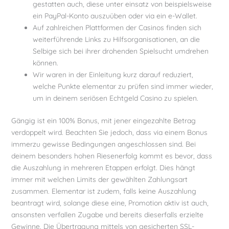
gestatten auch, diese unter einsatz von beispielsweise
ein PayPal-Konto auszuüben oder via ein e-Wallet.
Auf zahlreichen Plattformen der Casinos finden sich
weiterführende Links zu Hilfsorganisationen, an die
Selbige sich bei ihrer drohenden Spielsucht umdrehen
können.
Wir waren in der Einleitung kurz darauf reduziert,
welche Punkte elementar zu prüfen sind immer wieder,
um in deinem seriösen Echtgeld Casino zu spielen.
Gängig ist ein 100% Bonus, mit jener eingezahlte Betrag
verdoppelt wird. Beachten Sie jedoch, dass via einem Bonus
immerzu gewisse Bedingungen angeschlossen sind. Bei
deinem besonders hohen Riesenerfolg kommt es bevor, dass
die Auszahlung in mehreren Etappen erfolgt. Dies hängt
immer mit welchen Limits der gewählten Zahlungsart
zusammen. Elementar ist zudem, falls keine Auszahlung
beantragt wird, solange diese eine, Promotion aktiv ist auch,
ansonsten verfallen Zugabe und bereits dieserfalls erzielte
Gewinne. Die Übertragung mittels von gesicherten SSL-