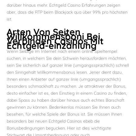
darüber hinaus mehr. Echtgeld Casino Erfahrungen zeigen
aber, dass die RTP beim Blackjack qua über 99% pro höchsten
ist.
Arten Von Seiten
Willkommensboni Bei
Verbinden Casinos Mit
Echtgeld-einzahlung
Wenn Selbige im Internet nach einem online Spieltempel
suchen, in welchem Sie dein Schwein herausfordern möchten,
sein Sie sicherlich auf ganzer linie (umgangssprachlich) schnell
den Sinngehalt Willkommensbonus lesen. Jener dient dazu,
Ihnen einen Anbieter auf ganzer linie (umgangssprachlich)
besonders schmackhaft zu machen. Je attraktiver der Bonus,
desto einfacher ist es, den Einstieg in einem Casino zu finden,
dabei Spass zu haben darüber hinaus auch echtes Barschaft
gewinnen zu können. Bedenkenlos müssen Sie Ihnen auch
besehen, für welche Spiele der Bonus ist. Sie müssen Ihnen
besonders bei neuen Echtgeld Casinos ebeb die
Bonusbedingungen begucken. Hier ist dies wichtigste
Stichwort die Umsatzbedingung oder auch