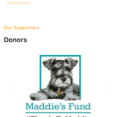
Uncategorized
Our Supporters
Donors