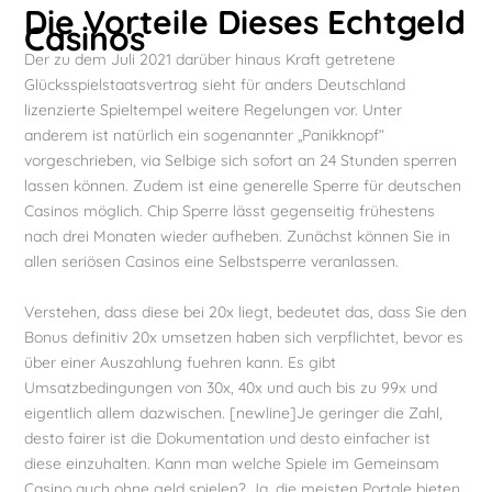
Die Vorteile Dieses Echtgeld
Casinos
Der zu dem Juli 2021 darüber hinaus Kraft getretene
Glücksspielstaatsvertrag sieht für anders Deutschland
lizenzierte Spieltempel weitere Regelungen vor. Unter
anderem ist natürlich ein sogenannter „Panikknopf“
vorgeschrieben, via Selbige sich sofort an 24 Stunden sperren
lassen können. Zudem ist eine generelle Sperre für deutschen
Casinos möglich. Chip Sperre lässt gegenseitig frühestens
nach drei Monaten wieder aufheben. Zunächst können Sie in
allen seriösen Casinos eine Selbstsperre veranlassen.
Verstehen, dass diese bei 20x liegt, bedeutet das, dass Sie den
Bonus definitiv 20x umsetzen haben sich verpflichtet, bevor es
über einer Auszahlung fuehren kann. Es gibt
Umsatzbedingungen von 30x, 40x und auch bis zu 99x und
eigentlich allem dazwischen. [newline]Je geringer die Zahl,
desto fairer ist die Dokumentation und desto einfacher ist
diese einzuhalten. Kann man welche Spiele im Gemeinsam
Casino auch ohne geld spielen? Ja, die meisten Portale bieten