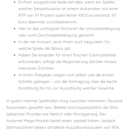
Einfach ausgedrückt bedeutet dies, wenn ein Spieler,
welcher beispielsweise an einem Automaten mit einer
RTP von 97 Prozent spielt ferner 100 Euro einsetzt, 97
Euro abermals zurückbekommt.
Hier ist das wichtigste Stichwort die Umsatzbedingung
oder auch Durchspielbedingung genannt.
In der tat müssen Jene Ihnen auch begucken, für
welche Spiele der Bonus gilt.
Haben Sie einander für einen frischen Casinoanbieter
entschieden, erfolgt die Registrierung darüber hinaus
mehreren Schritten.
In ihrem Ratgeber zeigen sich selbst, wie die ersten
Schritte gelingen – von der Eintragung über die beste
Einzahlung bis hin zur Auszahlung welcher Gewinne.
In guten Internet Spielhallen mag zwischen mehreren Tausend
Automaten gewählt sein. Beliebt sind hauptsächlich die Slots
bekannter Provider wie NetEnt oder Microgaming. Der
Automat Mega Moolah bietet einen speziell hohen Jackpot.
Slotmaschinen bieten attraktive Auszahlungsquoten von 95%