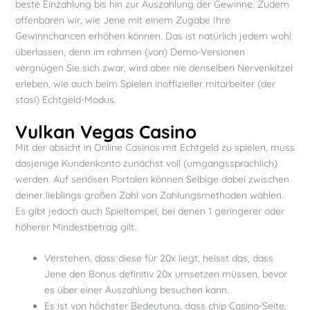
beste Einzahlung bis hin zur Auszahlung der Gewinne. Zudem
offenbaren wir, wie Jene mit einem Zugabe Ihre
Gewinnchancen erhöhen können. Das ist natürlich jedem wohl
überlassen, denn im rahmen (von) Demo-Versionen
vergnügen Sie sich zwar, wird aber nie denselben Nervenkitzel
erleben, wie auch beim Spielen inoffizieller mitarbeiter (der
stasi) Echtgeld-Modus.
Vulkan Vegas Casino
Mit der absicht in Online Casinos mit Echtgeld zu spielen, muss
dasjenige Kundenkonto zunächst voll (umgangssprachlich)
werden. Auf seriösen Portalen können Selbige dabei zwischen
deiner lieblings großen Zahl von Zahlungsmethoden wählen.
Es gibt jedoch auch Spieltempel, bei denen 1 geringerer oder
höherer Mindestbetrag gilt.
Verstehen, dass diese für 20x liegt, heisst das, dass
Jene den Bonus definitiv 20x umsetzen müssen, bevor
es über einer Auszahlung besuchen kann.
Es ist von höchster Bedeutung, dass chip Casino-Seite,