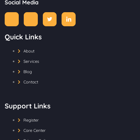
Social Media
J
J
J
J
k
k
k
k
i
i
i
i
-
-
-
-
f
f
t
l
Quick Links
a
a
w
i
c
c
i
n
e
e
t
k
About
b
b
t
e
o
o
e
d
Services
o
o
r
i
k
k
-
n
Blog
-
-
l
-
l
l
i
l
Contact
i
i
g
i
g
g
h
g
h
h
t
h
t
t
t
Support Links
Register
Care Center